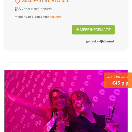
Vanaf €50 incl. BTW p.p.
Vanaf 6 deelnemers
Minder dan 6 personen?
klik hier
MEER INFORMATIE
geheel vrijblijvend
incl. BTW vanaf
€45 p.p.