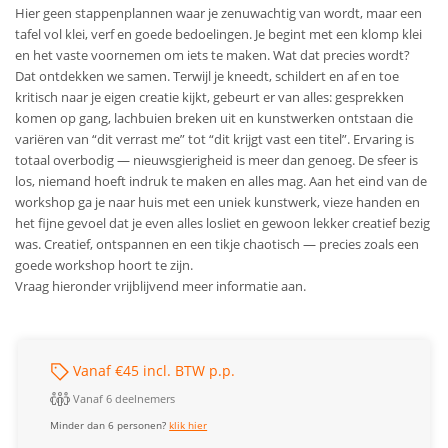
Hier geen stappenplannen waar je zenuwachtig van wordt, maar een
tafel vol klei, verf en goede bedoelingen. Je begint met een klomp klei
en het vaste voornemen om iets te maken. Wat dat precies wordt?
Dat ontdekken we samen. Terwijl je kneedt, schildert en af en toe
kritisch naar je eigen creatie kijkt, gebeurt er van alles: gesprekken
komen op gang, lachbuien breken uit en kunstwerken ontstaan die
variëren van “dit verrast me” tot “dit krijgt vast een titel”. Ervaring is
totaal overbodig — nieuwsgierigheid is meer dan genoeg. De sfeer is
los, niemand hoeft indruk te maken en alles mag. Aan het eind van de
workshop ga je naar huis met een uniek kunstwerk, vieze handen en
het fijne gevoel dat je even alles losliet en gewoon lekker creatief bezig
was. Creatief, ontspannen en een tikje chaotisch — precies zoals een
goede workshop hoort te zijn.
Vraag hieronder vrijblijvend meer informatie aan.
Vanaf €45 incl. BTW p.p.
Vanaf 6 deelnemers
Minder dan 6 personen?
klik hier