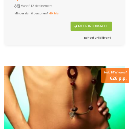
Vanaf 12 deelnemers
Minder dan 6 personen?
klik hier
MEER INFORMATIE
geheel vrijblijvend
incl. BTW vanaf
€26 p.p.