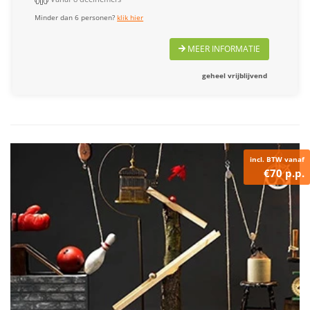
Minder dan 6 personen?
klik hier
MEER INFORMATIE
geheel vrijblijvend
incl. BTW vanaf
€70 p.p.