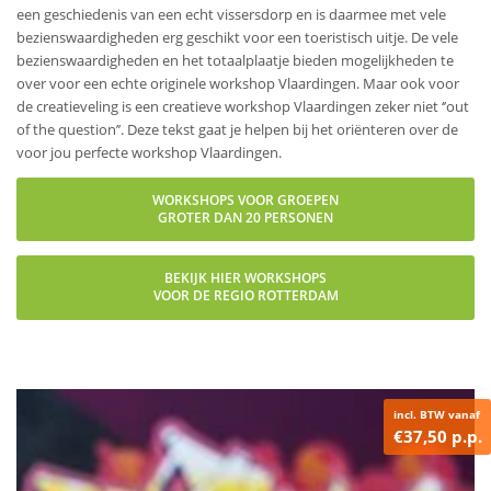
een geschiedenis van een echt vissersdorp en is daarmee met vele
bezienswaardigheden erg geschikt voor een toeristisch uitje. De vele
bezienswaardigheden en het totaalplaatje bieden mogelijkheden te
over voor een echte originele workshop Vlaardingen. Maar ook voor
de creatieveling is een creatieve workshop Vlaardingen zeker niet ‘’out
of the question’’. Deze tekst gaat je helpen bij het oriënteren over de
voor jou perfecte workshop Vlaardingen.
WORKSHOPS VOOR GROEPEN
GROTER DAN 20 PERSONEN
BEKIJK HIER WORKSHOPS
VOOR DE REGIO ROTTERDAM
incl. BTW vanaf
€37,50 p.p.