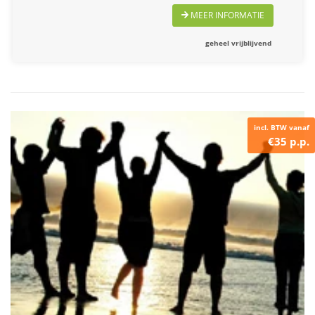
MEER INFORMATIE
geheel vrijblijvend
incl. BTW vanaf
€35 p.p.