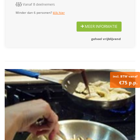
Vanaf 8 deelnemers
Minder dan 6 personen?
klik hier
MEER INFORMATIE
geheel vrijblijvend
incl. BTW vanaf
€75 p.p.