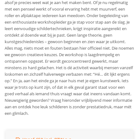
alsof je precies weet wat je aan het maken bent. Of je nu regelmatig
met een penseel werkt of vooral ervaring hebt met muurverf, een
roller en afplaktape: iedereen kan meedoen. Onder begeleiding van
een enthousiaste workshopleider ga je stap voor stap aan de slag. Je
leert eenvoudige schildertechnieken, krijgt inspiratie aangereikt en
ontdekt al doende wat bij je past. Geen lange theorie, geen
kunstgeschiedenisles – gewoon beginnen en zien waar je uitkomt.
Alles mag, niets moet en fouten bestaan hier officieel niet. Die noemen
we gewoon creatieve keuzes. De workshop is laagdrempelig en
ontspannen opgezet. Er wordt geconcentreerd gewerkt, maar
minstens zo hard gelachen. Het is dé activiteit waarbij mensen vanzelf
loskomen en zichzelf halverwege verbazen met: “Hé… dit lijkt ergens
op.” En ja, aan het einde ga je naar huis met je eigen kunstwerk. Iets
waar je trots op kunt zijn, of dat in elk geval garant staat voor een
goed verhaal als iemand thuis vraagt waar dat ineens vandaan komt.
Nieuwsgierig geworden? Vraag hieronder vrijblijvend meer informatie
aan en ontdek hoe leuk schilderen is zonder prestatiedruk, maar mét
een glimlach.