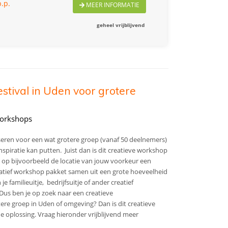
.p.
MEER INFORMATIE
geheel vrijblijvend
stival in Uden voor grotere
workshops
niseren voor een wat grotere groep (vanaf 50 deelnemers)
inspiratie kan putten. Juist dan is dit creatieve workshop
g op bijvoorbeeld de locatie van jouw voorkeur een
reatief workshop pakket samen uit een grote hoeveelheid
 familieuitje, bedrijfsuitje of ander creatief
Dus ben je op zoek naar een creatieve
re groep in Uden of omgeving? Dan is dit creatieve
e oplossing. Vraag hieronder vrijblijvend meer