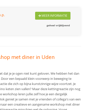
.p.
MEER INFORMATIE
geheel vrijblijvend
shop met diner in Uden
zet dat je je ogen niet kunt geloven. We hebben het dan
 Door een bepaald klein voorwerp in beweging te
ctie die zich op bijna kunstzinnige wijze voortzet. Je
no keten zien vallen? Maar deze kettingreactie zijn nog
 workshop leren jullie zelf hoe je een dergelijk
Ook geniet je samen met je vrienden of collega's van een
 naar een creatieve en aangename workshop met diner
tingreactie misschien wel de oplossing. Vraag