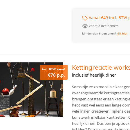
Vanaf €49 incl. BTW p
Vanaf 8 deelnemers
Minder dan 6 personen?
klik hier
Kettingreactie work
incl. BTW vanaf
€70 p.p.
Inclusief heerlijk diner
Soms zijn ze zo mooi in elkaar ge
over zogenaamde kettingreacties.
brengen ontstaat er een kettingrea
hebt vast wel eens een lange domi
vele malen creatiever. Tijdens deze
kunstwerk in elkaar kunt zetten. 
heerlijk diner.
Dus ben je op zoek
in Uden? Dan is deze workshop ket