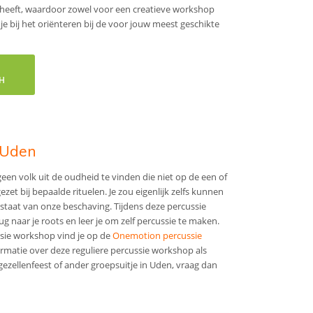
en heeft, waardoor zowel voor een creatieve workshop
je bij het oriënteren bij de voor jouw meest geschikte
H
 Uden
s geen volk uit de oudheid te vinden die niet op de een of
zet bij bepaalde rituelen. Je zou eigenlijk zelfs kunnen
 staat van onze beschaving. Tijdens deze percussie
ug naar je roots en leer je om zelf percussie te maken.
sie workshop vind je op de
Onemotion percussie
formatie over deze reguliere percussie workshop als
ijgezellenfeest of ander groepsuitje in Uden, vraag dan