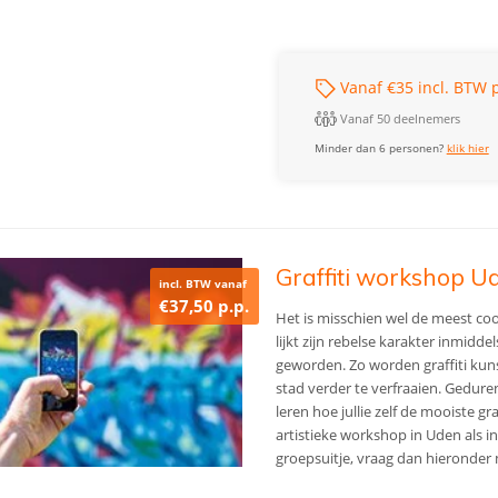
Vanaf €35 incl. BTW p
Vanaf 50 deelnemers
Minder dan 6 personen?
klik hier
Graffiti workshop U
incl. BTW vanaf
€37,50 p.p.
Het is misschien wel de meest coo
lijkt zijn rebelse karakter inmidde
geworden. Zo worden graffiti kun
stad verder te verfraaien. Gedure
leren hoe jullie zelf de mooiste g
artistieke workshop in Uden als inv
groepsuitje, vraag dan hieronder