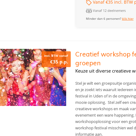
Vanaf €35 incl. BTW p
Vanaf 12 deelnemers
Minder dan 6 personen?
klik hier
Creatief workshop fe
incl. BTW vanaf
€35 p.p.
groepen
Keuze uit diverse creatieve 
Stel je wilt een groepsuitje orga
en je zoekt iets waaruit iedereen 
festival in Uden of in de omgevin
mooie oplossing. Stel zelf een c
creatieve workshops en maak van je
evenement een ware happening.
workshopoplossing voor een grote
workshop festival misschien wel d
informatie aan.