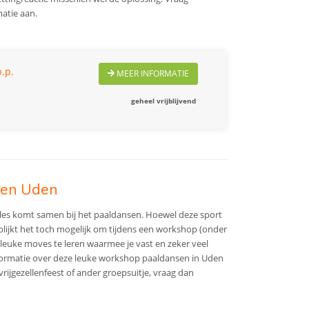
matie aan.
.p.
MEER INFORMATIE
geheel vrijblijvend
sen Uden
 alles komt samen bij het paaldansen. Hoewel deze sport
, blijkt het toch mogelijk om tijdens een workshop (onder
e leuke moves te leren waarmee je vast en zeker veel
nformatie over deze leuke workshop paaldansen in Uden
, vrijgezellenfeest of ander groepsuitje, vraag dan