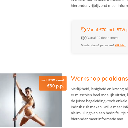
hieronder vrijblijvend meer infor
Vanaf €70 incl. BTW p
Vanaf 12 deelnemers
Minder dan 6 personen?
klik hier
Workshop paaldan
incl. BTW vanaf
€30 p.p.
Sierlijkheid, lenigheid en kracht;
er misschien heel moeilijk uitziet
de juiste begeleiding) toch enkel
indruk zult maken. Wil je meer i
als invulling van een bedrijfsuitje
hieronder meer informatie aan.