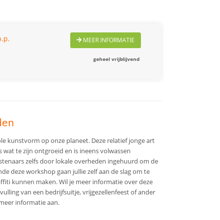
.p.
MEER INFORMATIE
geheel vrijblijvend
den
le kunstvorm op onze planeet. Deze relatief jonge art
ls wat te zijn ontgroeid en is ineens volwassen
stenaars zelfs door lokale overheden ingehuurd om de
nde deze workshop gaan jullie zelf aan de slag om te
raffiti kunnen maken.
Wil je meer informatie over deze
ulling van een bedrijfsuitje, vrijgezellenfeest of ander
 meer informatie aan.