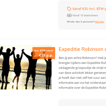
Vanaf €35 incl. BTW p
Vanaf 10 deelnemers
Minder dan 6 personen?
klik hier
Expeditie Robinson a
incl. BTW vanaf
€35 p.p.
Ben jij een echte Robinson? Heb je
brengen tijdens een Expeditie Robi
uitdagende groepsuitje de strijd m
van deze activiteit lekker geniete
je hoeft dan niet zelf het vuur a
informatie aan via het onderstaan
informatie over de Expeditie Robi