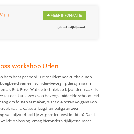
W p.p.
MEER INFORMATIE
geheel vrijblijvend
 Ross workshop Uden
 van hem hebt gehoord? De schilderende cultheld Bob
 boegbeeld van een schilder-beweging die zijn naam
eren als Bob Ross. Wat de techniek zo bijzonder maakt is
ee tot een kunstwerk van bovengemiddelde schoonheid
bang om fouten te maken, want die horen volgens Bob
p zoek naar creatieve, laagdrempelige en zeer
ng van bijvoorbeeld je vrijgezellenfeest in Uden? Dan is
el de oplossing. Vraag hieronder vrijblijvend meer