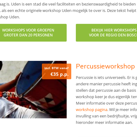
ag is. Uden is een stad die veel faciliteiten en bezienswaardigheid te bied
 als een echte originele workshop Uden mogelijk te over is. Deze tekst helpt 
shop Uden.
WORKSHOPS VOOR GROEPEN
BEKIJK HIER WORKSHOPS
GROTER DAN 20 PERSONEN
VOOR DE REGIO DEN BOSC
Percussieworkshop
incl. BTW vanaf
€35 p.p.
Percussie is iets universeels. Er i
andere manier percussie heeft inge
stellen dat percussie aan de basis
workshop keer je dus eigenlijk ter
Meer informatie over deze percus
workshop pagina
. Wil je meer in
invulling van een bedrijfsuitje, vr
hieronder meer informatie aan.