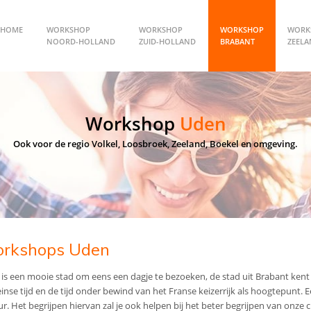
HOME
WORKSHOP
WORKSHOP
WORKSHOP
WORK
NOORD-HOLLAND
ZUID-HOLLAND
BRABANT
ZEEL
Workshop
Uden
Ook voor de regio Volkel, Loosbroek, Zeeland, Boekel en omgeving.
rkshops Uden
is een mooie stad om eens een dagje te bezoeken, de stad uit Brabant kent 
nse tijd en de tijd onder bewind van het Franse keizerrijk als hoogtepunt. E
ur. Het begrijpen hiervan zal je ook helpen bij het beter begrijpen van onze 