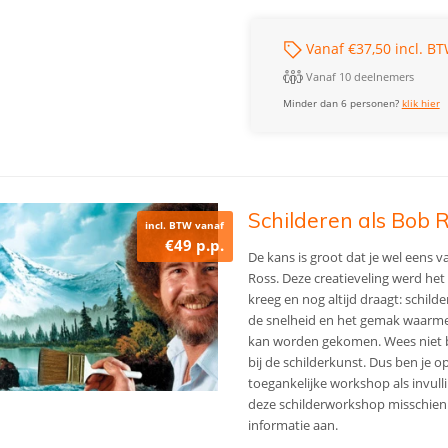
Vanaf €37,50 incl. BT
Vanaf 10 deelnemers
Minder dan 6 personen?
klik hier
Schilderen als Bob
incl. BTW vanaf
€49 p.p.
De kans is groot dat je wel eens
Ross. Deze creatieveling werd het
kreeg en nog altijd draagt: schild
de snelheid en het gemak waarm
kan worden gekomen. Wees niet 
bij de schilderkunst. Dus ben je o
toegankelijke workshop als invulli
deze schilderworkshop misschien w
informatie aan.