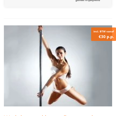
geheel vrijblijvend
incl. BTW vanaf
€30 p.p.