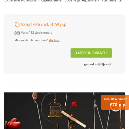
Expeditie Robinson mogelijkheden voor je groepsuitje in Purmerend.
Vanaf €35 incl. BTW p.p.
Vanaf 12 deelnemers
Minder dan 6 personen?
klik hier
MEER INFORMATIE
geheel vrijblijvend
incl. BTW vanaf
€70 p.p.