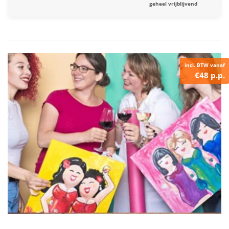
geheel vrijblijvend
incl. BTW vanaf
€48 p.p.