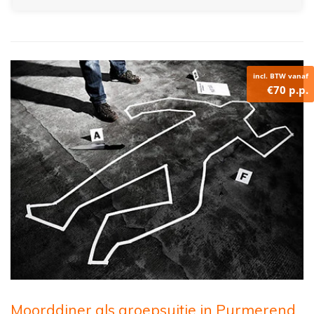
incl. BTW vanaf
€70 p.p.
Moorddiner als groepsuitje in Purmerend