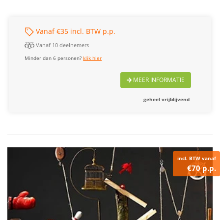
Vanaf €35 incl. BTW p.p.
Vanaf 10 deelnemers
Minder dan 6 personen?
klik hier
MEER INFORMATIE
geheel vrijblijvend
incl. BTW vanaf
€70 p.p.