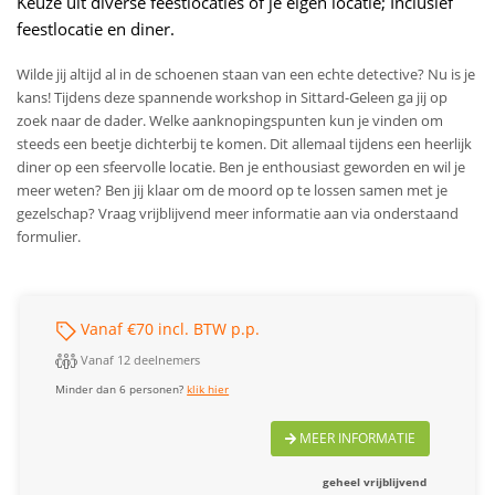
Keuze uit diverse feestlocaties of je eigen locatie; Inclusief
feestlocatie en diner.
Wilde jij altijd al in de schoenen staan van een echte detective? Nu is je
kans! Tijdens deze spannende workshop in Sittard-Geleen ga jij op
zoek naar de dader. Welke aanknopingspunten kun je vinden om
steeds een beetje dichterbij te komen. Dit allemaal tijdens een heerlijk
diner op een sfeervolle locatie. Ben je enthousiast geworden en wil je
meer weten? Ben jij klaar om de moord op te lossen samen met je
gezelschap? Vraag vrijblijvend meer informatie aan via onderstaand
formulier.
Vanaf €70 incl. BTW p.p.
Vanaf 12 deelnemers
Minder dan 6 personen?
klik hier
MEER INFORMATIE
geheel vrijblijvend