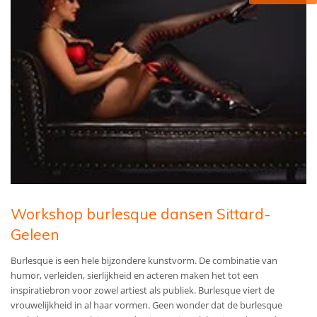
Workshop burlesque dansen Sittard-
Geleen
Burlesque is een hele bijzondere kunstvorm. De combinatie van
humor, verleiden, sierlijkheid en acteren maken het tot een
inspiratiebron voor zowel artiest als publiek. Burlesque viert de
vrouwelijkheid in al haar vormen. Geen wonder dat de burlesque