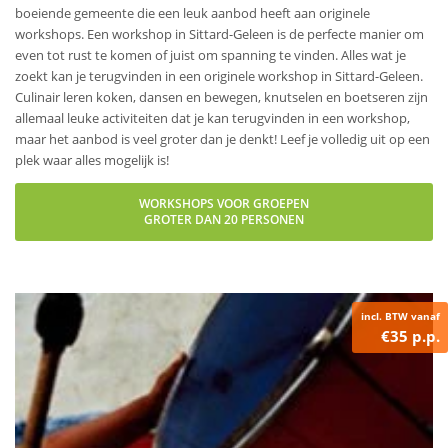
boeiende gemeente die een leuk aanbod heeft aan originele
workshops. Een workshop in Sittard-Geleen is de perfecte manier om
even tot rust te komen of juist om spanning te vinden. Alles wat je
zoekt kan je terugvinden in een originele workshop in Sittard-Geleen.
Culinair leren koken, dansen en bewegen, knutselen en boetseren zijn
allemaal leuke activiteiten dat je kan terugvinden in een workshop,
maar het aanbod is veel groter dan je denkt! Leef je volledig uit op een
plek waar alles mogelijk is!
WORKSHOPS VOOR GROEPEN
GROTER DAN 20 PERSONEN
incl. BTW vanaf
€35 p.p.