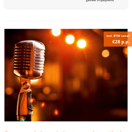
geheel vrijblijvend
incl. BTW vanaf
€28 p.p.