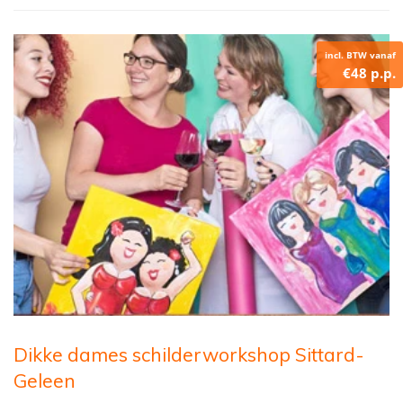
incl. BTW vanaf
€48 p.p.
Dikke dames schilderworkshop Sittard-
Geleen